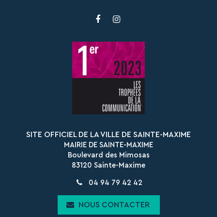
Lien
Lien
vers
vers
le
le
compte
compte
Facebook
Instagram
SITE OFFICIEL DE LA VILLE DE SAINTE-MAXIME
MAIRIE DE SAINTE-MAXIME
Boulevard des Mimosas
83120 Sainte-Maxime
04 94 79 42 42
NOUS CONTACTER