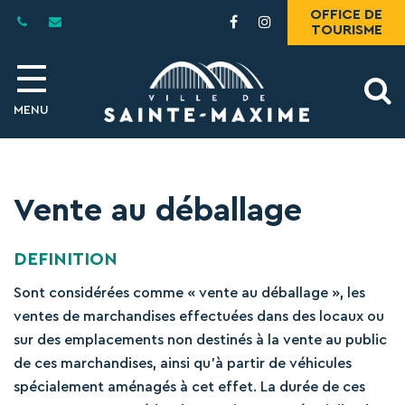
Gestion des traceurs
OFFICE DE
Lien
Lien
TOURISME
vers
vers
le
le
compte
compte
A
Facebook
Instagram
MENU
l
Vente au déballage
DEFINITION
Sont considérées comme « vente au déballage », les
ventes de marchandises effectuées dans des locaux ou
sur des emplacements non destinés à la vente au public
de ces marchandises, ainsi qu’à partir de véhicules
spécialement aménagés à cet effet. La durée de ces