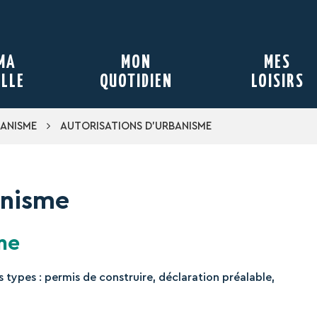
MA
MON
MES
ILLE
QUOTIDIEN
LOISIRS
ANISME
AUTORISATIONS D’URBANISME
anisme
me
 types : permis de construire, déclaration préalable,