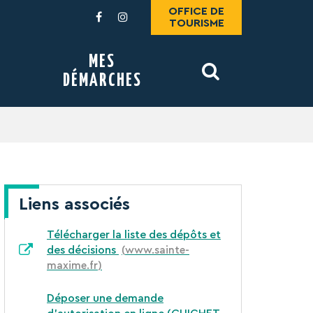
OFFICE DE
Lien
Lien
TOURISME
vers
vers
le
le
MES
compte
compte
DÉMARCHES
Facebook
Instagram
RECHERCHE
FERMER
Liens associés
Télécharger la liste des dépôts et
des décisions
www.sainte-
maxime.fr
Déposer une demande