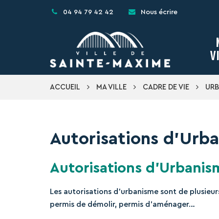
Gestion des traceurs
04 94 79 42 42
Nous écrire
V
ACCUEIL
MA VILLE
CADRE DE VIE
URB
Autorisations d’Urb
Autorisations d’Urbanis
Les autorisations d’urbanisme sont de plusieurs
permis de démolir, permis d’aménager…