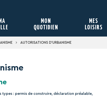
MA
MON
MES
ILLE
QUOTIDIEN
LOISIRS
ANISME
AUTORISATIONS D’URBANISME
anisme
me
 types : permis de construire, déclaration préalable,