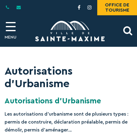
Gestion des traceurs
OFFICE DE
Lien
Lien
TOURISME
vers
vers
le
le
compte
compte
A
Facebook
Instagram
MENU
l
Autorisations
d’Urbanisme
Autorisations d’Urbanisme
Les autorisations d’urbanisme sont de plusieurs types :
permis de construire, déclaration préalable, permis de
démolir, permis d’aménager…