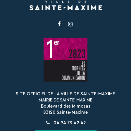
Lien
Lien
vers
vers
le
le
compte
compte
Facebook
Instagram
SITE OFFICIEL DE LA VILLE DE SAINTE-MAXIME
MAIRIE DE SAINTE-MAXIME
Boulevard des Mimosas
83120 Sainte-Maxime
04 94 79 42 42