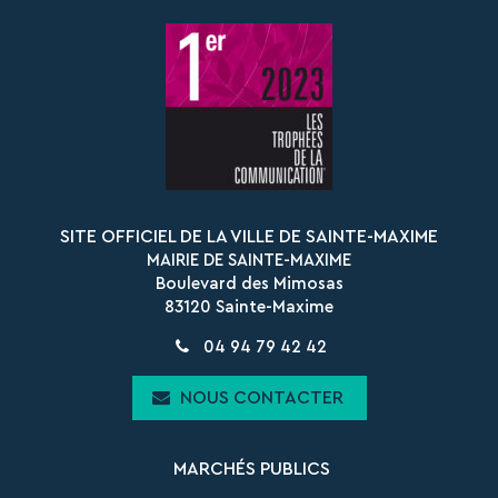
le
le
compte
compte
Facebook
Instagram
SITE OFFICIEL DE LA VILLE DE SAINTE-MAXIME
MAIRIE DE SAINTE-MAXIME
Boulevard des Mimosas
83120 Sainte-Maxime
04 94 79 42 42
NOUS CONTACTER
MARCHÉS PUBLICS