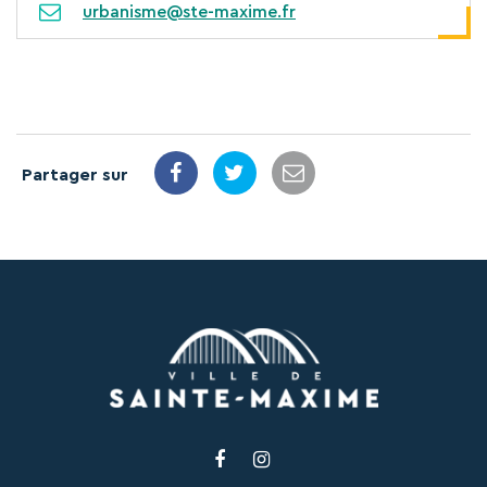
urbanisme@ste-maxime.fr
Partager sur
Lien
Lien
vers
vers