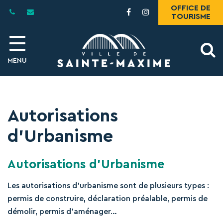
Gestion des traceurs
OFFICE DE
Lien
Lien
TOURISME
vers
vers
le
le
compte
compte
A
Facebook
Instagram
MENU
l
Autorisations
d’Urbanisme
Autorisations d’Urbanisme
Les autorisations d’urbanisme sont de plusieurs types :
permis de construire, déclaration préalable, permis de
démolir, permis d’aménager…