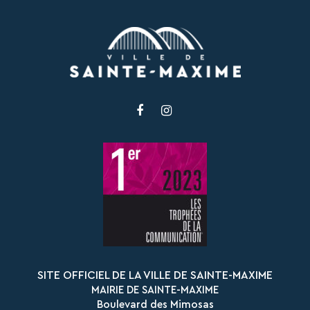
Lien
Lien
vers
vers
le
le
compte
compte
Facebook
Instagram
SITE OFFICIEL DE LA VILLE DE SAINTE-MAXIME
MAIRIE DE SAINTE-MAXIME
Boulevard des Mimosas