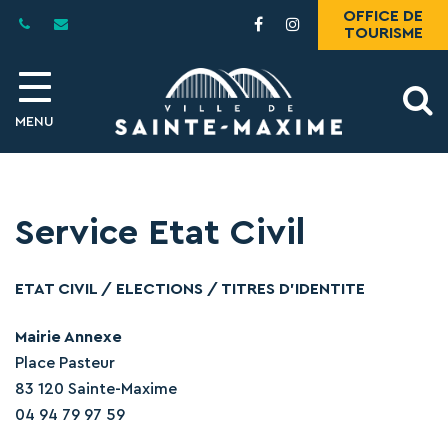
Gestion des traceurs
OFFICE DE
Lien
Lien
TOURISME
vers
vers
le
le
compte
compte
A
Facebook
Instagram
MENU
l
Service Etat Civil
ETAT CIVIL / ELECTIONS / TITRES D’IDENTITE
Mairie Annexe
Place Pasteur
83 120 Sainte-Maxime
04 94 79 97 59