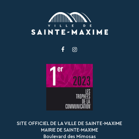
Lien
Lien
vers
vers
le
le
compte
compte
Facebook
Instagram
SITE OFFICIEL DE LA VILLE DE SAINTE-MAXIME
MAIRIE DE SAINTE-MAXIME
Boulevard des Mimosas