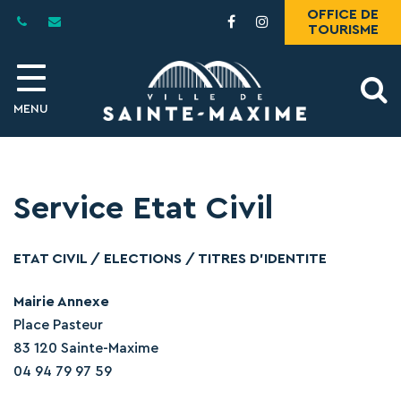
Gestion des traceurs
OFFICE DE
Lien
Lien
TOURISME
vers
vers
le
le
compte
compte
A
Facebook
Instagram
MENU
l
Service Etat Civil
ETAT CIVIL / ELECTIONS / TITRES D’IDENTITE
Mairie Annexe
Place Pasteur
83 120 Sainte-Maxime
04 94 79 97 59