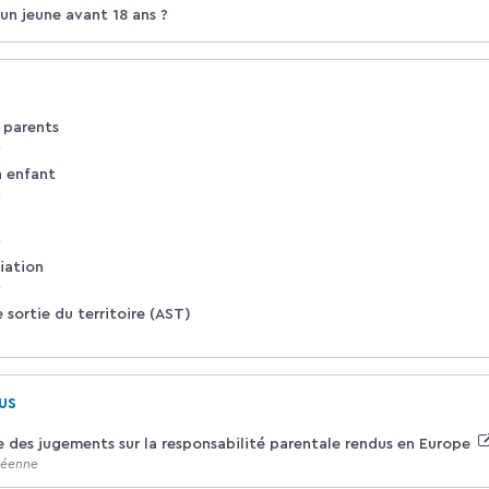
un jeune avant 18 ans ?
 parents
é
 enfant
é
é
liation
é
 sortie du territoire (AST)
us
 des jugements sur la responsabilité parentale rendus en Europe
péenne