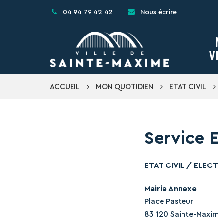
Gestion des traceurs
04 94 79 42 42
Nous écrire
V
ACCUEIL
MON QUOTIDIEN
ETAT CIVIL
Service E
ETAT CIVIL / ELECT
Mairie Annexe
Place Pasteur
83 120 Sainte-Maxi