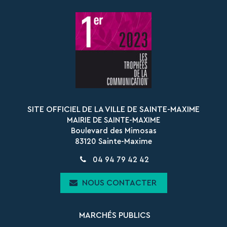
vers
vers
le
le
compte
compte
Facebook
Instagram
SITE OFFICIEL DE LA VILLE DE SAINTE-MAXIME
MAIRIE DE SAINTE-MAXIME
Boulevard des Mimosas
83120 Sainte-Maxime
04 94 79 42 42
NOUS CONTACTER
MARCHÉS PUBLICS