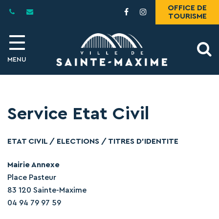
Gestion des traceurs
OFFICE DE
Lien
Lien
TOURISME
vers
vers
le
le
compte
compte
A
Facebook
Instagram
MENU
l
Service Etat Civil
ETAT CIVIL / ELECTIONS / TITRES D’IDENTITE
Mairie Annexe
Place Pasteur
83 120 Sainte-Maxime
04 94 79 97 59