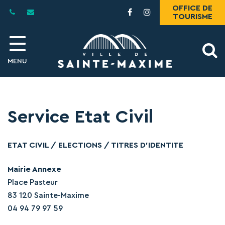
Gestion des traceurs
OFFICE DE
Lien
Lien
TOURISME
vers
vers
le
le
compte
compte
A
Facebook
Instagram
MENU
l
Service Etat Civil
ETAT CIVIL / ELECTIONS / TITRES D’IDENTITE
Mairie Annexe
Place Pasteur
83 120 Sainte-Maxime
04 94 79 97 59