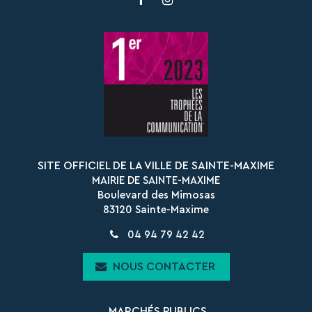
vers
vers
le
le
compte
compte
Facebook
Instagram
SITE OFFICIEL DE LA VILLE DE SAINTE-MAXIME
MAIRIE DE SAINTE-MAXIME
Boulevard des Mimosas
83120 Sainte-Maxime
04 94 79 42 42
NOUS CONTACTER
MARCHÉS PUBLICS