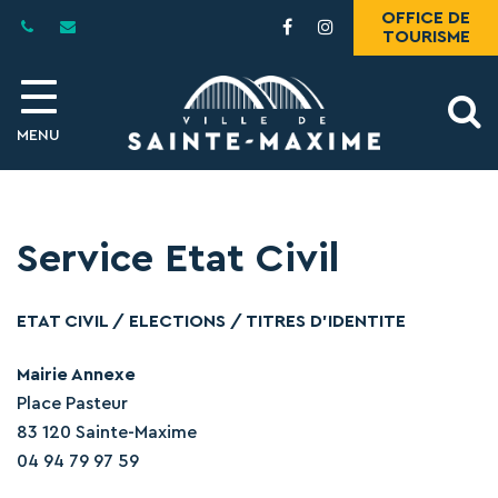
Gestion des traceurs
OFFICE DE
Lien
Lien
TOURISME
vers
vers
le
le
compte
compte
A
Facebook
Instagram
MENU
l
Service Etat Civil
ETAT CIVIL / ELECTIONS / TITRES D’IDENTITE
Mairie Annexe
Place Pasteur
83 120 Sainte-Maxime
04 94 79 97 59