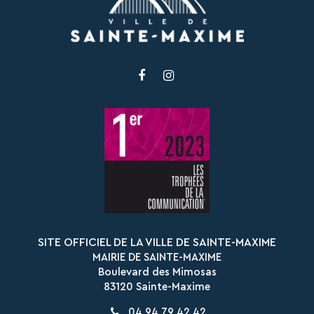
Lien
Lien
vers
vers
le
le
compte
compte
Facebook
Instagram
SITE OFFICIEL DE LA VILLE DE SAINTE-MAXIME
MAIRIE DE SAINTE-MAXIME
Boulevard des Mimosas
83120 Sainte-Maxime
04 94 79 42 42