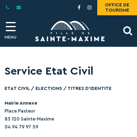
Gestion des traceurs
OFFICE DE
Lien
Lien
TOURISME
vers
vers
le
le
compte
compte
A
Facebook
Instagram
MENU
l
Service Etat Civil
ETAT CIVIL / ELECTIONS / TITRES D’IDENTITE
Mairie Annexe
Place Pasteur
83 120 Sainte-Maxime
04 94 79 97 59