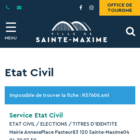
Gestion des traceurs
OFFICE DE
Lien
Lien
TOURISME
vers
vers
le
le
compte
compte
A
Facebook
Instagram
MENU
l
Etat Civil
Impossible de trouver la fiche : R57606.xml
Service Etat Civil
ETAT CIVIL / ELECTIONS / TITRES D’IDENTITE
Mairie AnnexePlace Pasteur83 120 Sainte-Maxime04