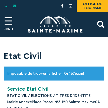
Gestion des traceurs
OFFICE DE
Lien
Lien
TOURISME
vers
vers
le
le
compte
compte
A
Facebook
Instagram
MENU
l
Etat Civil
Impossible de trouver la fiche : R44676.xml
Service Etat Civil
ETAT CIVIL / ELECTIONS / TITRES D’IDENTITE
Mairie AnnexePlace Pasteur83 120 Sainte-Maxime04