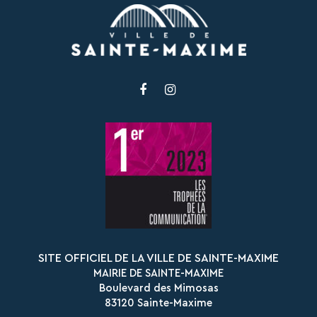
Lien
Lien
vers
vers
le
le
compte
compte
Facebook
Instagram
SITE OFFICIEL DE LA VILLE DE SAINTE-MAXIME
MAIRIE DE SAINTE-MAXIME
Boulevard des Mimosas
83120 Sainte-Maxime