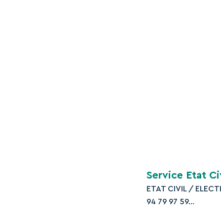
Justice
Plainte avec co
Justice
Information jud
Justice
Pour en savoir pl
Services d’aid
Ministère chargé d
©
Direction de l'informati
Service Etat Ci
ETAT CIVIL / ELECT
94 79 97 59...