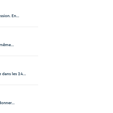
sion. En...
 même...
 dans les 24...
onner...