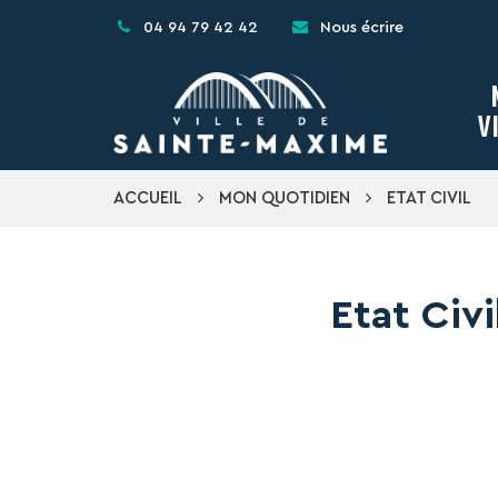
Gestion des traceurs
04 94 79 42 42
Nous écrire
V
ACCUEIL
MON QUOTIDIEN
ETAT CIVIL
Etat Civi
Question-réponse
Que se pas