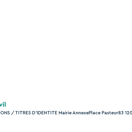
nstitution de partie civile
iciaire
us
e aux victimes
e la justice
on légale et administrative
vil
IONS / TITRES D’IDENTITE Mairie AnnexePlace Pasteur83 12