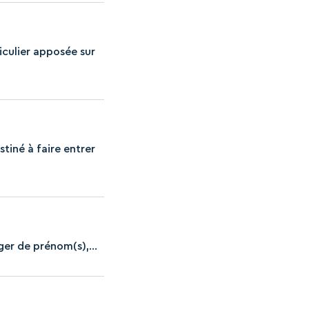
iculier apposée sur
tiné à faire entrer
er de prénom(s),...