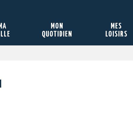
MA
MON
MES
ILLE
QUOTIDIEN
LOISIRS
l
se-t-il après un dépôt de plaint