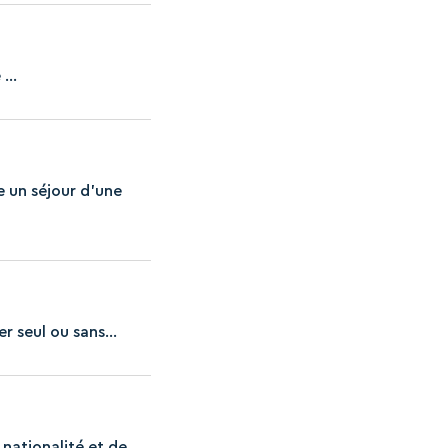
...
e un séjour d’une
r seul ou sans...
nationalité et de...