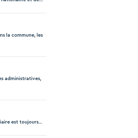
ans la commune, les
es administratives,
aire est toujours...