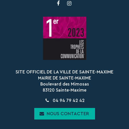
Lien
Lien
vers
vers
le
le
compte
compte
Facebook
Instagram
SITE OFFICIEL DE LA VILLE DE SAINTE-MAXIME
MAIRIE DE SAINTE-MAXIME
Boulevard des Mimosas
83120 Sainte-Maxime
04 94 79 42 42
NOUS CONTACTER