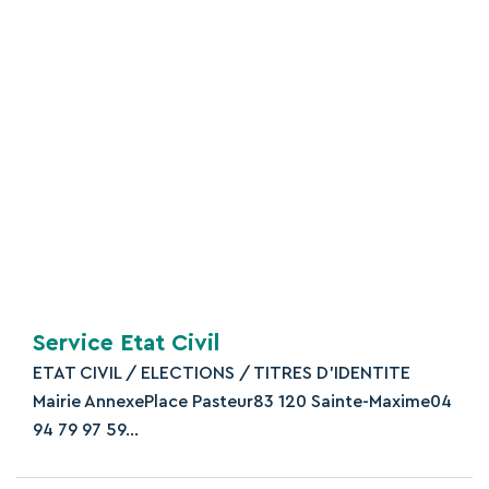
Textes de référence
Questions ? Réponses !
Dans quel cas peut-on procéder à l'exhumation
d'un corps ?
Peut-on vendre, donner ou léguer une concession
funéraire dans un cimetière ?
©
Direction de l'information légale et administrative
Service Etat Civil
ETAT CIVIL / ELECTIONS / TITRES D’IDENTITE
Mairie AnnexePlace Pasteur83 120 Sainte-Maxime04
94 79 97 59...